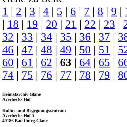
1
|
2
|
3
|
4
|
5
|
6
|
7
|
8
|
9
|
|
18
|
19
|
20
|
21
|
22
|
23
|
32
|
33
|
34
|
35
|
36
|
37
|
3
46
|
47
|
48
|
49
|
50
|
51
|
5
60
|
61
|
62
|
63
|
64
|
65
|
6
74
|
75
|
76
|
77
|
78
|
79
|
8
Heimatarchiv Glane
Averbecks Hof
Kultur- und Begegnungszentrum
Averbecks Hof 5
49186 Bad Iburg-Glane