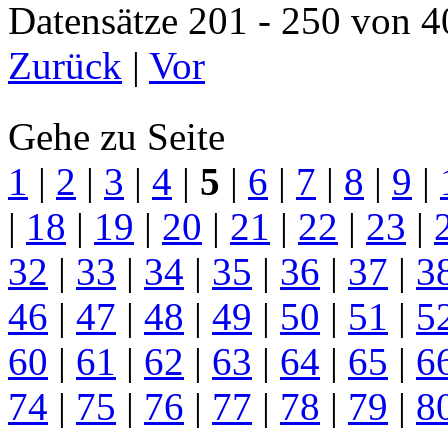
Datensätze 201 - 250 vo
Zurück
|
Vor
Gehe zu Seite
1
|
2
|
3
|
4
|
5
|
6
|
7
|
8
|
9
|
|
18
|
19
|
20
|
21
|
22
|
23
|
32
|
33
|
34
|
35
|
36
|
37
|
3
46
|
47
|
48
|
49
|
50
|
51
|
5
60
|
61
|
62
|
63
|
64
|
65
|
6
74
|
75
|
76
|
77
|
78
|
79
|
8