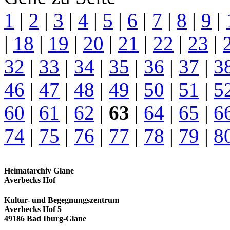
1
|
2
|
3
|
4
|
5
|
6
|
7
|
8
|
9
|
|
18
|
19
|
20
|
21
|
22
|
23
|
32
|
33
|
34
|
35
|
36
|
37
|
3
46
|
47
|
48
|
49
|
50
|
51
|
5
60
|
61
|
62
|
63
|
64
|
65
|
6
74
|
75
|
76
|
77
|
78
|
79
|
8
Heimatarchiv Glane
Averbecks Hof
Kultur- und Begegnungszentrum
Averbecks Hof 5
49186 Bad Iburg-Glane