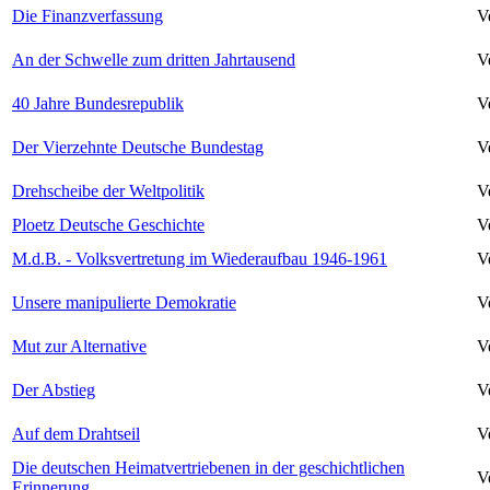
Die Finanzverfassung
V
An der Schwelle zum dritten Jahrtausend
V
40 Jahre Bundesrepublik
V
Der Vierzehnte Deutsche Bundestag
V
Drehscheibe der Weltpolitik
V
Ploetz Deutsche Geschichte
V
M.d.B. - Volksvertretung im Wiederaufbau 1946-1961
V
Unsere manipulierte Demokratie
V
Mut zur Alternative
V
Der Abstieg
V
Auf dem Drahtseil
V
Die deutschen Heimatvertriebenen in der geschichtlichen
V
Erinnerung