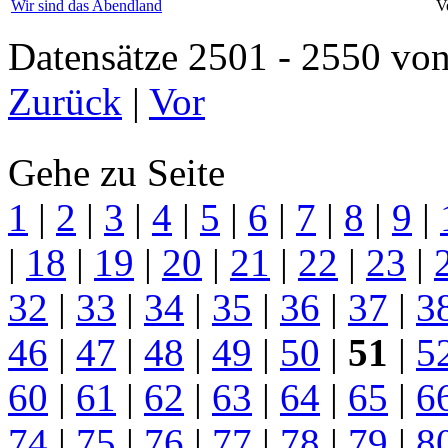
Wir sind das Abendland
V
Datensätze 2501 - 2550 
Zurück
|
Vor
Gehe zu Seite
1
|
2
|
3
|
4
|
5
|
6
|
7
|
8
|
9
|
|
18
|
19
|
20
|
21
|
22
|
23
|
32
|
33
|
34
|
35
|
36
|
37
|
3
46
|
47
|
48
|
49
|
50
|
51
|
5
60
|
61
|
62
|
63
|
64
|
65
|
6
74
|
75
|
76
|
77
|
78
|
79
|
8