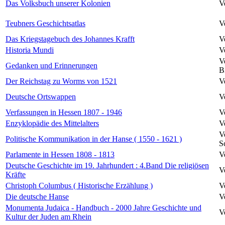
Das Volksbuch unserer Kolonien
V
Teubners Geschichtsatlas
V
Das Kriegstagebuch des Johannes Krafft
V
Historia Mundi
V
V
Gedanken und Erinnerungen
B
Der Reichstag zu Worms von 1521
V
Deutsche Ortswappen
V
Verfassungen in Hessen 1807 - 1946
V
Enzyklopädie des Mittelalters
V
V
Politische Kommunikation in der Hanse ( 1550 - 1621 )
S
Parlamente in Hessen 1808 - 1813
V
Deutsche Geschichte im 19. Jahrhundert : 4.Band Die religiösen
V
Kräfte
Christoph Columbus ( Historische Erzählung )
V
Die deutsche Hanse
V
Monumenta Judaica - Handbuch - 2000 Jahre Geschichte und
V
Kultur der Juden am Rhein