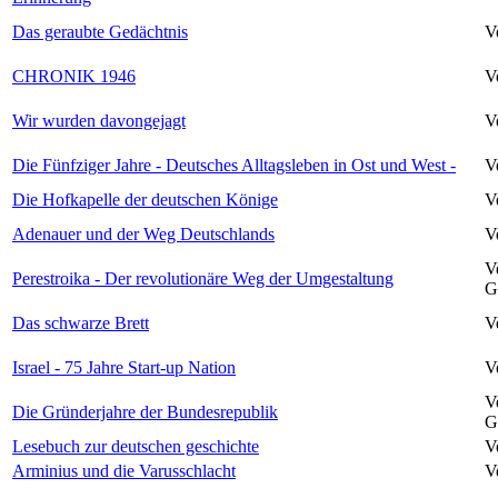
Das geraubte Gedächtnis
V
CHRONIK 1946
V
Wir wurden davongejagt
V
Die Fünfziger Jahre - Deutsches Alltagsleben in Ost und West -
V
Die Hofkapelle der deutschen Könige
V
Adenauer und der Weg Deutschlands
V
V
Perestroika - Der revolutionäre Weg der Umgestaltung
G
Das schwarze Brett
V
Israel - 75 Jahre Start-up Nation
V
V
Die Gründerjahre der Bundesrepublik
G
Lesebuch zur deutschen geschichte
V
Arminius und die Varusschlacht
V