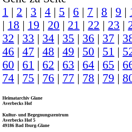
1
|
2
|
3
|
4
|
5
|
6
|
7
|
8
|
9
|
|
18
|
19
|
20
|
21
|
22
|
23
|
32
|
33
|
34
|
35
|
36
|
37
|
3
46
|
47
|
48
|
49
|
50
|
51
|
5
60
|
61
|
62
|
63
|
64
|
65
|
6
74
|
75
|
76
|
77
|
78
|
79
|
8
Heimatarchiv Glane
Averbecks Hof
Kultur- und Begegnungszentrum
Averbecks Hof 5
49186 Bad Iburg-Glane