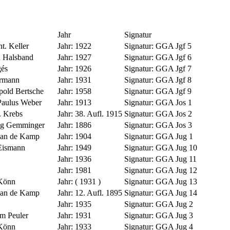
Jahr
Signatur
nt. Keller
Jahr:
1922
Signatur:
GGA Jgf 5
h Halsband
Jahr:
1927
Signatur:
GGA Jgf 6
gés
Jahr:
1926
Signatur:
GGA Jgf 7
örmann
Jahr:
1931
Signatur:
GGA Jgf 8
pold Bertsche
Jahr:
1958
Signatur:
GGA Jgf 9
Paulus Weber
Jahr:
1913
Signatur:
GGA Jos 1
A. Krebs
Jahr:
38. Aufl. 1915
Signatur:
GGA Jos 2
g Gemminger
Jahr:
1886
Signatur:
GGA Jos 3
van de Kamp
Jahr:
1904
Signatur:
GGA Jug 1
Eismann
Jahr:
1949
Signatur:
GGA Jug 10
Jahr:
1936
Signatur:
GGA Jug 11
Jahr:
1981
Signatur:
GGA Jug 12
 Könn
Jahr:
( 1931 )
Signatur:
GGA Jug 13
van de Kamp
Jahr:
12. Aufl. 1895
Signatur:
GGA Jug 14
Jahr:
1935
Signatur:
GGA Jug 2
m Peuler
Jahr:
1931
Signatur:
GGA Jug 3
 Könn
Jahr:
1933
Signatur:
GGA Jug 4