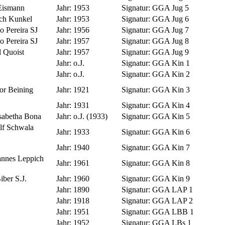
Eismann
Jahr:
1953
Signatur:
GGA Jug 5
ich Kunkel
Jahr:
1953
Signatur:
GGA Jug 6
o Pereira SJ
Jahr:
1956
Signatur:
GGA Jug 7
o Pereira SJ
Jahr:
1957
Signatur:
GGA Jug 8
 Quoist
Jahr:
1957
Signatur:
GGA Jug 9
Jahr:
o.J.
Signatur:
GGA Kin 1
Jahr:
o.J.
Signatur:
GGA Kin 2
or Beining
Jahr:
1921
Signatur:
GGA Kin 3
Jahr:
1931
Signatur:
GGA Kin 4
isabetha Bona
Jahr:
o.J. (1933)
Signatur:
GGA Kin 5
lf Schwala
Jahr:
1933
Signatur:
GGA Kin 6
Jahr:
1940
Signatur:
GGA Kin 7
annes Leppich
Jahr:
1961
Signatur:
GGA Kin 8
ber S.J.
Jahr:
1960
Signatur:
GGA Kin 9
Jahr:
1890
Signatur:
GGA LAP 1
Jahr:
1918
Signatur:
GGA LAP 2
Jahr:
1951
Signatur:
GGA LBB 1
Jahr:
1952
Signatur:
GGA LBs 1