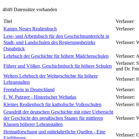
4049 Datensätze vorhanden
Titel
Verfasser
Kamps Neues Realienbuch
Verfasser:
Lese- und Arbeitsbuch für den Geschichtsunterricht in
Stadt- und Landschulen des Regierungsbezirks
Verfasser:
W
Osnabrück
Lehrbuch der Geschichte für höhere Mädchenschulen
Verfasser:
A
Verfasser:
S
Führer und Völker, Geschichtsbuch für höhere Schulen
und Dr. Fri
Welters Lehrbuch der Weltgeschichte für höhere
Verfasser:
H
Lehranstalten
Fremdsein in Deutschland
Verfasser:
F. W. Putzger - Historischer Weltatlas
Verfasser:
Kleines Realienbuch für katholische Volksschulen
Verfasser:
H
Grundriß der deutschen Geschichte mit einer Uebersicht
der Geschicht des preußischen Staates für mittleren
Verfasser:
W
Klassen höherer Lehranstalten
Heimatforschung und mittelalterliche Quellen - Eine
Verfasser:
G
Einführung