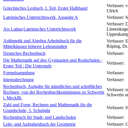
Verfasser:
v
Griechisches Lesbuch, I. Teil, Erster Halbband
Ulrich
Lateinisches Unterrichtswerk, Ausgabe A
Verfasser:
M
Verfasser:
D
Ars Latina;Lateinisches Unterrichtswerk
Linnenkugel
Uppenkamp 
Arithmetik und Algebra Arbeitsbuch für die
Verfasser:
E
Mittelklassen höherer Lehranstalten
Rüping, Dr.
Deutsches Rechenbuch
Verfasser:
Die Mathematik auf den Gymnasien und Realschulen -
Verfasser:
Erster Teil : Die Unterstufe
Formelsammlung
Verfasser:
Integralrechnung
Verfasser:
Rechenbuch, Aufgabe für mündliches und schriftliches
Verfasser:
n
Rechnen, von der Rechenbuchkommission zu Schwerin
Schwerin u
i. MecklB.
Zahl und Form, Rechnen und Mathematik für die
Verfasser:
H
Grundschule, 5. Schuljahr
Rechenbuch für Stadt- und Landschulen
Verfasser:
Lehr- und Aufgabenbuch der Geometrie
Verfasser:
G