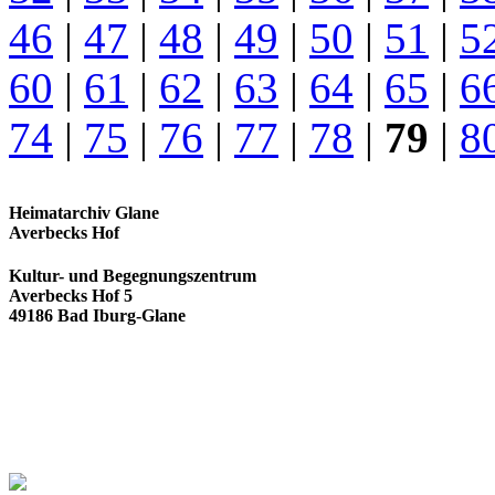
46
|
47
|
48
|
49
|
50
|
51
|
5
60
|
61
|
62
|
63
|
64
|
65
|
6
74
|
75
|
76
|
77
|
78
|
79
|
8
Heimatarchiv Glane
Averbecks Hof
Kultur- und Begegnungszentrum
Averbecks Hof 5
49186 Bad Iburg-Glane