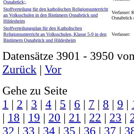
Osnabrück;,
Stoffverteilung für den katholischen Religionsunterricht
Verfasser:
K
an Volksschulen in den Bistümern Osnabrück und
Osnabrück 
Hildesheim
Stoffverteilungsplan für den Katholischen
Religionsunterricht an Volksschulen, Klasse 5-9 in den
Verfasser:
Bistümern Osnabrück und Hildesheim
Datensätze 3901 - 3950 
Zurück
|
Vor
Gehe zu Seite
1
|
2
|
3
|
4
|
5
|
6
|
7
|
8
|
9
|
|
18
|
19
|
20
|
21
|
22
|
23
|
32
|
33
|
34
|
35
|
36
|
37
|
3