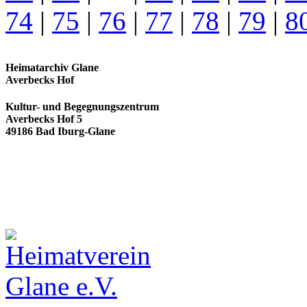
74
|
75
|
76
|
77
|
78
|
79
|
8
Heimatarchiv Glane
Averbecks Hof
Kultur- und Begegnungszentrum
Averbecks Hof 5
49186 Bad Iburg-Glane