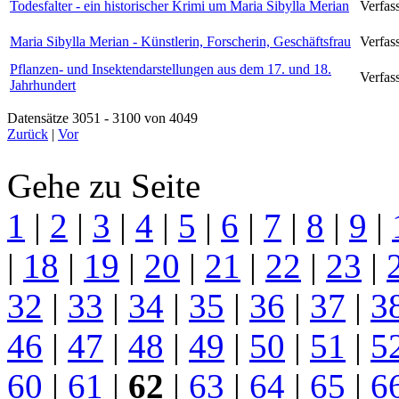
Todesfalter - ein historischer Krimi um Maria Sibylla Merian
Verfas
Maria Sibylla Merian - Künstlerin, Forscherin, Geschäftsfrau
Verfas
Pflanzen- und Insektendarstellungen aus dem 17. und 18.
Verfass
Jahrhundert
Datensätze 3051 - 3100 von 4049
Zurück
|
Vor
Gehe zu Seite
1
|
2
|
3
|
4
|
5
|
6
|
7
|
8
|
9
|
|
18
|
19
|
20
|
21
|
22
|
23
|
32
|
33
|
34
|
35
|
36
|
37
|
3
46
|
47
|
48
|
49
|
50
|
51
|
5
60
|
61
|
62
|
63
|
64
|
65
|
6