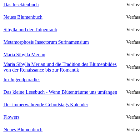
Das Insektenbuch
Verfas
Neues Blumenbuch
Verfas
Sibylla und der Tulpenraub
Verfas
Metamorphosis Insectorum Surinamensium
Verfas
Maria Sibylla Merian
Verfas
Maria Sibylla Merian und die Tradition des Blumenbildes
Verfass
von der Renaissance bis zur Romantik
Im Jugendparadies
Verfass
Das kleine Lesebuch - Wenn Blütenträume uns umfangen
Verfass
Der immerwährende Geburtstags Kalender
Verfass
Flowers
Verfas
Neues Blumenbuch
Verfas