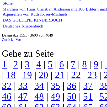
Stolle
Märchen von Hans Christian Andersen mit 100 Bildern nac
Aquarellen von Ruth Koser-Michaels
DAS GOLDENE KINDERBUCH
Deutsches Knabenbuch
Datensätze 3551 - 3600 von 4049
Zurück
|
Vor
Gehe zu Seite
1
|
2
|
3
|
4
|
5
|
6
|
7
|
8
|
9
|
|
18
|
19
|
20
|
21
|
22
|
23
|
32
|
33
|
34
|
35
|
36
|
37
|
3
46
|
47
|
48
|
49
|
50
|
51
|
5