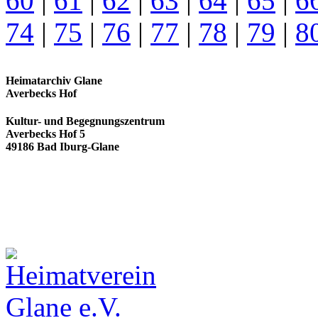
60
|
61
|
62
|
63
|
64
|
65
|
6
74
|
75
|
76
|
77
|
78
|
79
|
8
Heimatarchiv Glane
Averbecks Hof
Kultur- und Begegnungszentrum
Averbecks Hof 5
49186 Bad Iburg-Glane