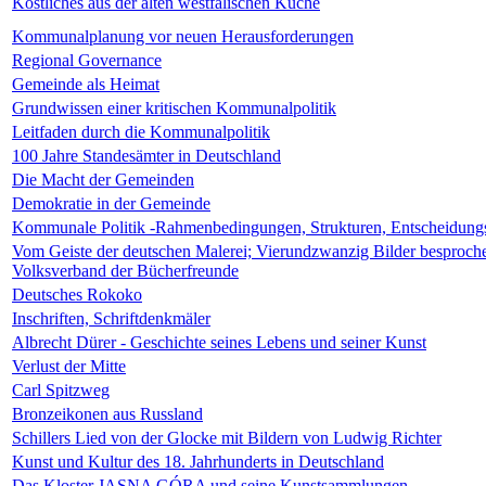
Köstliches aus der alten westfälischen Küche
Kommunalplanung vor neuen Herausforderungen
Regional Governance
Gemeinde als Heimat
Grundwissen einer kritischen Kommunalpolitik
Leitfaden durch die Kommunalpolitik
100 Jahre Standesämter in Deutschland
Die Macht der Gemeinden
Demokratie in der Gemeinde
Kommunale Politik -Rahmenbedingungen, Strukturen, Entscheidung
Vom Geiste der deutschen Malerei; Vierundzwanzig Bilder besproch
Volksverband der Bücherfreunde
Deutsches Rokoko
Inschriften, Schriftdenkmäler
Albrecht Dürer - Geschichte seines Lebens und seiner Kunst
Verlust der Mitte
Carl Spitzweg
Bronzeikonen aus Russland
Schillers Lied von der Glocke mit Bildern von Ludwig Richter
Kunst und Kultur des 18. Jahrhunderts in Deutschland
Das Kloster JASNA GÓRA und seine Kunstsammlungen