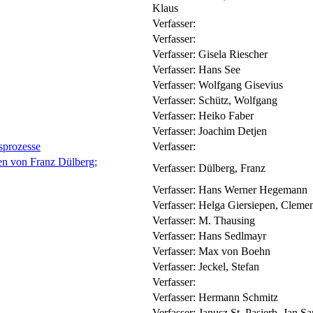
Klaus
Verfasser:
Verfasser:
Verfasser:
Gisela Riescher
Verfasser:
Hans See
Verfasser:
Wolfgang Gisevius
Verfasser:
Schütz, Wolfgang
Verfasser:
Heiko Faber
Verfasser:
Joachim Detjen
sprozesse
Verfasser:
en von Franz Dülberg;
Verfasser:
Dülberg, Franz
Verfasser:
Hans Werner Hegemann
Verfasser:
Helga Giersiepen, Cleme
Verfasser:
M. Thausing
Verfasser:
Hans Sedlmayr
Verfasser:
Max von Boehn
Verfasser:
Jeckel, Stefan
Verfasser:
Verfasser:
Hermann Schmitz
Verfasser:
Janusz St. Pasierb, Jan S