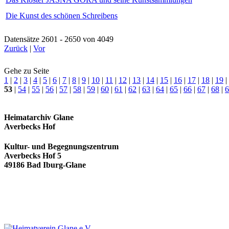
Die Kunst des schönen Schreibens
Datensätze 2601 - 2650 von 4049
Zurück
|
Vor
Gehe zu Seite
1
|
2
|
3
|
4
|
5
|
6
|
7
|
8
|
9
|
10
|
11
|
12
|
13
|
14
|
15
|
16
|
17
|
18
|
19
|
53
|
54
|
55
|
56
|
57
|
58
|
59
|
60
|
61
|
62
|
63
|
64
|
65
|
66
|
67
|
68
|
6
Heimatarchiv Glane
Averbecks Hof
Kultur- und Begegnungszentrum
Averbecks Hof 5
49186 Bad Iburg-Glane