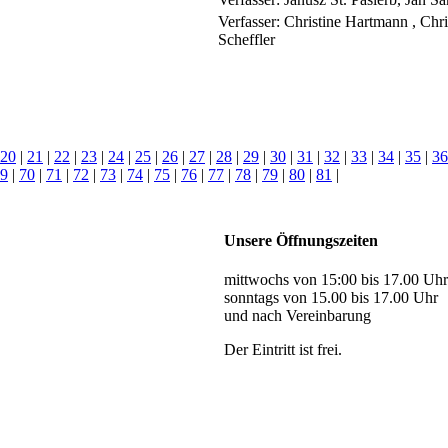
Verfasser:
Christine Hartmann , Chri
Scheffler
20
|
21
|
22
|
23
|
24
|
25
|
26
|
27
|
28
|
29
|
30
|
31
|
32
|
33
|
34
|
35
|
36
9
|
70
|
71
|
72
|
73
|
74
|
75
|
76
|
77
|
78
|
79
|
80
|
81
|
Unsere Öffnungszeiten
mittwochs von 15:00 bis 17.00 Uhr
sonntags von 15.00 bis 17.00 Uhr
und nach Vereinbarung
Der Eintritt ist frei.