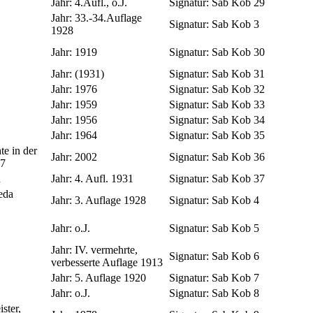
Jahr:
4.Aufl., o.J.
Signatur:
Sab Kob 29
Jahr:
33.-34.Auflage
Signatur:
Sab Kob 3
1928
Jahr:
1919
Signatur:
Sab Kob 30
Jahr:
(1931)
Signatur:
Sab Kob 31
Jahr:
1976
Signatur:
Sab Kob 32
Jahr:
1959
Signatur:
Sab Kob 33
Jahr:
1956
Signatur:
Sab Kob 34
Jahr:
1964
Signatur:
Sab Kob 35
te in der
Jahr:
2002
Signatur:
Sab Kob 36
27
n
Jahr:
4. Aufl. 1931
Signatur:
Sab Kob 37
eda
Jahr:
3. Auflage 1928
Signatur:
Sab Kob 4
Jahr:
o.J.
Signatur:
Sab Kob 5
Jahr:
IV. vermehrte,
Signatur:
Sab Kob 6
verbesserte Auflage 1913
Jahr:
5. Auflage 1920
Signatur:
Sab Kob 7
Jahr:
o.J.
Signatur:
Sab Kob 8
ster,