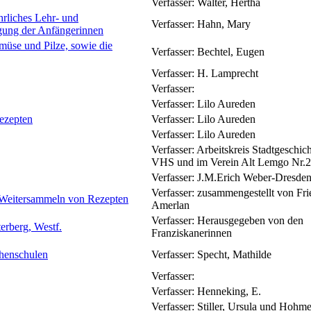
Verfasser:
Walter, Hertha
hrliches Lehr- und
Verfasser:
Hahn, Mary
gung der Anfängerinnen
üse und Pilze, sowie die
Verfasser:
Bechtel, Eugen
Verfasser:
H. Lamprecht
Verfasser:
Verfasser:
Lilo Aureden
Rezepten
Verfasser:
Lilo Aureden
Verfasser:
Lilo Aureden
Verfasser:
Arbeitskreis Stadtgeschich
VHS und im Verein Alt Lemgo Nr.
Verfasser:
J.M.Erich Weber-Dresde
Verfasser:
zusammengestellt von Fri
 Weitersammeln von Rezepten
Amerlan
Verfasser:
Herausgegeben von den
erberg, Westf.
Franziskanerinnen
chenschulen
Verfasser:
Specht, Mathilde
Verfasser:
Verfasser:
Henneking, E.
Verfasser:
Stiller, Ursula und Hohmei