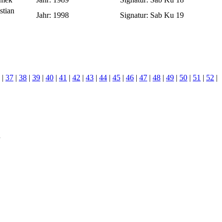
stian
Jahr:
1998
Signatur:
Sab Ku 19
|
37
|
38
|
39
|
40
|
41
|
42
|
43
|
44
|
45
|
46
|
47
|
48
|
49
|
50
|
51
|
52
|