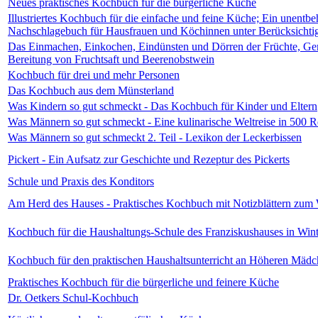
Neues praktisches Kochbuch für die bürgerliche Küche
Illustriertes Kochbuch für die einfache und feine Küche; Ein unentbe
Nachschlagebuch für Hausfrauen und Köchinnen unter Berücksichti
Das Einmachen, Einkochen, Eindünsten und Dörren der Früchte, Gem
Bereitung von Fruchtsaft und Beerenobstwein
Kochbuch für drei und mehr Personen
Das Kochbuch aus dem Münsterland
Was Kindern so gut schmeckt - Das Kochbuch für Kinder und Eltern
Was Männern so gut schmeckt - Eine kulinarische Weltreise in 500 
Was Männern so gut schmeckt 2. Teil - Lexikon der Leckerbissen
Pickert - Ein Aufsatz zur Geschichte und Rezeptur des Pickerts
Schule und Praxis des Konditors
Am Herd des Hauses - Praktisches Kochbuch mit Notizblättern zum
Kochbuch für die Haushaltungs-Schule des Franziskushauses in Wint
Kochbuch für den praktischen Haushaltsunterricht an Höheren Mäd
Praktisches Kochbuch für die bürgerliche und feinere Küche
Dr. Oetkers Schul-Kochbuch