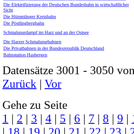
Die Elektrifizierung der Deutschen Bundesbahn in wirtschaftlicher
Sicht
Die Hümmlinger Kreisbahn
Die Pöstlingbergbahn
Schmalspurdampf im Harz und an der Ostsee
Die Harzer Schmalspurbahnen
Die Privatbahnen in der Bundesrepublik Deutschland
Bahnstation Hasbergen
Datensätze 3001 - 3050 
Zurück
|
Vor
Gehe zu Seite
1
|
2
|
3
|
4
|
5
|
6
|
7
|
8
|
9
|
|
18
|
19
|
20
|
21
|
22
|
23
|