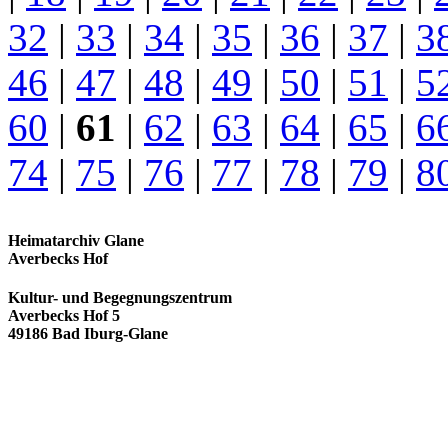
32
|
33
|
34
|
35
|
36
|
37
|
3
46
|
47
|
48
|
49
|
50
|
51
|
5
60
|
61
|
62
|
63
|
64
|
65
|
6
74
|
75
|
76
|
77
|
78
|
79
|
8
Heimatarchiv Glane
Averbecks Hof
Kultur- und Begegnungszentrum
Averbecks Hof 5
49186 Bad Iburg-Glane