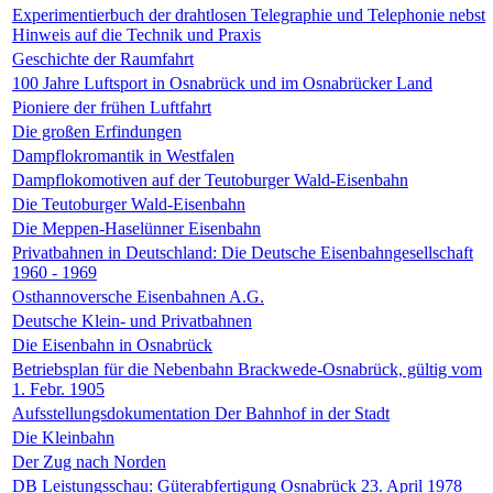
Experimentierbuch der drahtlosen Telegraphie und Telephonie nebst
Hinweis auf die Technik und Praxis
Geschichte der Raumfahrt
100 Jahre Luftsport in Osnabrück und im Osnabrücker Land
Pioniere der frühen Luftfahrt
Die großen Erfindungen
Dampflokromantik in Westfalen
Dampflokomotiven auf der Teutoburger Wald-Eisenbahn
Die Teutoburger Wald-Eisenbahn
Die Meppen-Haselünner Eisenbahn
Privatbahnen in Deutschland: Die Deutsche Eisenbahngesellschaft
1960 - 1969
Osthannoversche Eisenbahnen A.G.
Deutsche Klein- und Privatbahnen
Die Eisenbahn in Osnabrück
Betriebsplan für die Nebenbahn Brackwede-Osnabrück, gültig vom
1. Febr. 1905
Aufsstellungsdokumentation Der Bahnhof in der Stadt
Die Kleinbahn
Der Zug nach Norden
DB Leistungsschau: Güterabfertigung Osnabrück 23. April 1978