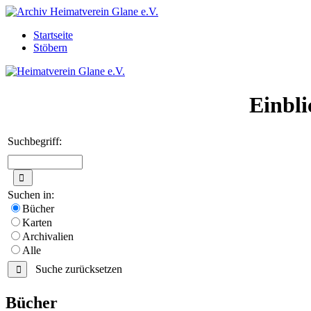
Startseite
Stöbern
Einbli
Suchbegriff:
Suchen in:
Bücher
Karten
Archivalien
Alle
Suche zurücksetzen
Bücher