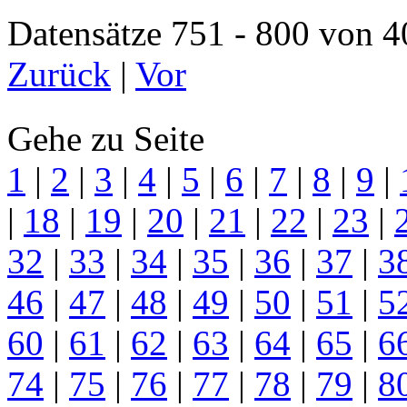
Datensätze 751 - 800 vo
Zurück
|
Vor
Gehe zu Seite
1
|
2
|
3
|
4
|
5
|
6
|
7
|
8
|
9
|
|
18
|
19
|
20
|
21
|
22
|
23
|
32
|
33
|
34
|
35
|
36
|
37
|
3
46
|
47
|
48
|
49
|
50
|
51
|
5
60
|
61
|
62
|
63
|
64
|
65
|
6
74
|
75
|
76
|
77
|
78
|
79
|
8