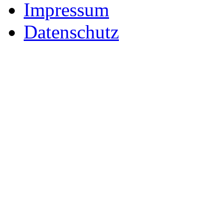
Impressum
Datenschutz