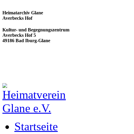
Heimatarchiv Glane
Averbecks Hof
Kultur- und Begegnungszentrum
Averbecks Hof 5
49186 Bad Iburg-Glane
Startseite