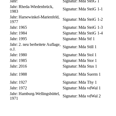
Jahr:
Signatur:
Mda SteiG 1
Jahr:
Rheda-Wiedenbrück,
Signatur:
Mda SteiG 1-1
1983
Jahr:
Harsewinkel-Marienfeld,
Signatur:
Mda SteiG 1-2
1977
Jahr:
1965
Signatur:
Mda SteiG 1-3
Jahr:
1984
Signatur:
Mda SteiG 1-4
Jahr:
1995
Signatur:
Mda Stf 1
Jahr:
2. neu berbeitete Auflage,
Signatur:
Mda Still 1
o.J.
Jahr:
1980
Signatur:
Mda Stol 1
Jahr:
1985
Signatur:
Mda Stor 1
Jahr:
2016
Signatur:
Mda Stus 1
Jahr:
1988
Signatur:
Mda Suerm 1
Jahr:
1927
Signatur:
Mda Thy 1
Jahr:
1972
Signatur:
Mda vdWal 1
Jahr:
Hamburg-Wellingsbüttel,
Signatur:
Mda vdWal 2
1971