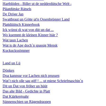
Hartblöden - Biller ut de nedderdütsche Welt -
Pläatdütske Rätsels
De Dröge Jan
Swattbraut un Götte ut'n Ossenbrügger Land
Plattdüütsch Kinnerbook
Ick wünst di wat von düt un dat ...
Wo kuemmt de kleinen Kinner hiär ?
Wat taun Lachen
Wat is de Ape doch´n spassig Mensk
Kuckuckssömmer
Land un Lü
Dönkes
Doa kannsse vor Lachen nich prussen
Wat`t nich olle sau giff ! ... ut miene Schriefmaschin`n
Dit un Dat von fröher un hüüt
Das alte Bild - Gedichte in Platt
Dat Kiärkenjoahr
Sünnenschien un Rägendraopen