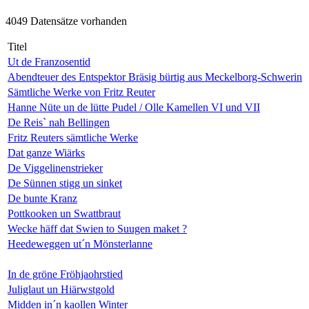
4049 Datensätze vorhanden
Titel
Ut de Franzosentid
Abendteuer des Entspektor Bräsig bürtig aus Meckelborg-Schwerin
Sämtliche Werke von Fritz Reuter
Hanne Nüte un de lütte Pudel / Olle Kamellen VI und VII
De Reis` nah Bellingen
Fritz Reuters sämtliche Werke
Dat ganze Wiärks
De Viggelinenstrieker
De Sünnen stigg un sinket
De bunte Kranz
Pottkooken un Swattbraut
Wecke häff dat Swien to Suugen maket ?
Heedeweggen ut´n Mönsterlanne
In de gröne Fröhjaohrstied
Juliglaut un Hiärwstgold
Midden in´n kaollen Winter