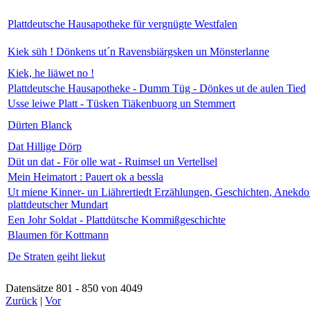
Plattdeutsche Hausapotheke für vergnügte Westfalen
Kiek süh ! Dönkens ut´n Ravensbiärgsken un Mönsterlanne
Kiek, he liäwet no !
Plattdeutsche Hausapotheke - Dumm Tüg - Dönkes ut de aulen Tied
Usse leiwe Platt - Tüsken Tiäkenbuorg un Stemmert
Dürten Blanck
Dat Hillige Dörp
Düt un dat - För olle wat - Ruimsel un Vertellsel
Mein Heimatort : Pauert ok a bessla
Ut miene Kinner- un Liährertiedt Erzählungen, Geschichten, Anekdo
plattdeutscher Mundart
Een Johr Soldat - Plattdütsche Kommißgeschichte
Blaumen för Kottmann
De Straten geiht liekut
Datensätze 801 - 850 von 4049
Zurück
|
Vor