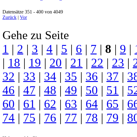
Datensätze 351 - 400 von 4049
Zurück
|
Vor
Gehe zu Seite
1
|
2
|
3
|
4
|
5
|
6
|
7
|
8
|
9
|
|
18
|
19
|
20
|
21
|
22
|
23
|
32
|
33
|
34
|
35
|
36
|
37
|
3
46
|
47
|
48
|
49
|
50
|
51
|
5
60
|
61
|
62
|
63
|
64
|
65
|
6
74
|
75
|
76
|
77
|
78
|
79
|
8