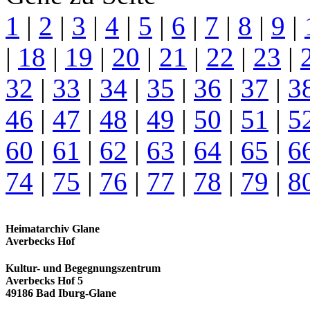
1
|
2
|
3
|
4
|
5
|
6
|
7
|
8
|
9
|
|
18
|
19
|
20
|
21
|
22
|
23
|
32
|
33
|
34
|
35
|
36
|
37
|
3
46
|
47
|
48
|
49
|
50
|
51
|
5
60
|
61
|
62
|
63
|
64
|
65
|
6
74
|
75
|
76
|
77
|
78
|
79
|
8
Heimatarchiv Glane
Averbecks Hof
Kultur- und Begegnungszentrum
Averbecks Hof 5
49186 Bad Iburg-Glane