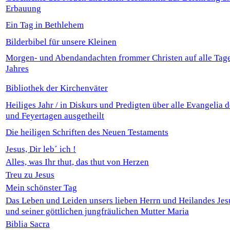
Erbauung
Ein Tag in Bethlehem
Bilderbibel für unsere Kleinen
Morgen- und Abendandachten frommer Christen auf alle Tag
Jahres
Bibliothek der Kirchenväter
Heiliges Jahr / in Diskurs und Predigten über alle Evangelia 
und Feyertagen ausgetheilt
Die heiligen Schriften des Neuen Testaments
Jesus, Dir leb´ ich !
Alles, was Ihr thut, das thut von Herzen
Treu zu Jesus
Mein schönster Tag
Das Leben und Leiden unsers lieben Herrn und Heilandes Jesu
und seiner göttlichen jungfräulichen Mutter Maria
Biblia Sacra