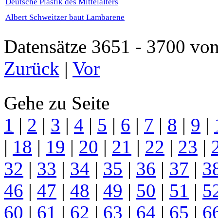
Deutsche Plastik des Mittelalters
Albert Schweitzer baut Lambarene
Datensätze 3651 - 3700 
Zurück
|
Vor
Gehe zu Seite
1
|
2
|
3
|
4
|
5
|
6
|
7
|
8
|
9
|
|
18
|
19
|
20
|
21
|
22
|
23
|
32
|
33
|
34
|
35
|
36
|
37
|
3
46
|
47
|
48
|
49
|
50
|
51
|
5
60
|
61
|
62
|
63
|
64
|
65
|
6