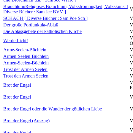
Brauchtum/Religiöses Brauchtum, Volksfrömmigkeit, Volkskunst [
V
Diverse Bücher : Sam Jec BVV ]
SCHACH [ Diverse Bücher : Sam Poe Sch ]
V
Der große Portiunkula-Ablaß
V
Die Ablassgebete der katholischen Kirche
V
V
Werde Licht!
O
Arme-Seelen-Büchlein
V
Armen-Seelen-Büchlein
V
Armen-Seelen-Büchlein
V
Trost der Armen Seelen
V
Trost den Armen Seelen
V
V
Brot der Engel
E
Brot der Engel
V
Brot der Engel oder die Wunder der göttlichen Liebe
V
Brot der Engel (Auszug)
V
V
Brot der Engel