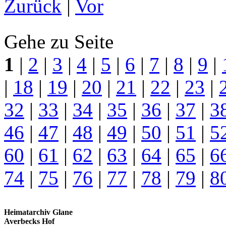
Zurück
|
Vor
Gehe zu Seite
1
|
2
|
3
|
4
|
5
|
6
|
7
|
8
|
9
|
|
18
|
19
|
20
|
21
|
22
|
23
|
32
|
33
|
34
|
35
|
36
|
37
|
3
46
|
47
|
48
|
49
|
50
|
51
|
5
60
|
61
|
62
|
63
|
64
|
65
|
6
74
|
75
|
76
|
77
|
78
|
79
|
8
Heimatarchiv Glane
Averbecks Hof