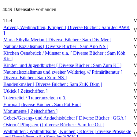
4049 Datensätze vorhanden
Titel
V
Advent, Weihnachten, Krippen [ Diverse Bücher : Sam Jec AWK
V
]
Maria Sibylla Merian [ Diverse Bücher : Sam Div Mer ]
V
Nationalsozialismus [ Diverse Bücher : Sam Ano NS ]
V
Kirchen Osnabrück / Münster u.a. [ Diverse Bücher : Sam Köh
V
Kir ]
Kinder- und Jugendbücher [ Diverse Bücher : Sam Zum KJ ]
V
Nationalsozialismus und zweiter Weltkrieg /// Primärliteratur [
V
Diverse Bücher : Sam Zum NS ]
Baudenkmäler [ Diverse Bücher : Sam ZuK Dkm ]
V
Utkiek [ Zeitschriften ]
V
Totenzettel / Traueranzeigen u.ä.
V
Europa [ diverse Bücher : Sam Pöt Eur ]
V
Monumente [ Zeitschriften ]
V
Gebet-/Gesang- und Andachtsbücher [ Diverse Bücher : GGA ]
V
Ostern ( Pfingsten ) [ diverse Bücher : Sam Jec Ost ]
V
Wallfahrten ; Wallfahrtsorte ; Kirchen ; Klöster [ diverse Prospekte
V
und Broschüren u.ä. : Sam Jec WKK ]