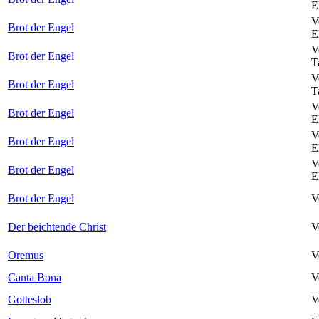
E
V
Brot der Engel
E
V
Brot der Engel
T
V
Brot der Engel
T
V
Brot der Engel
E
V
Brot der Engel
E
V
Brot der Engel
E
Brot der Engel
V
Der beichtende Christ
V
Oremus
V
Canta Bona
V
Gotteslob
V