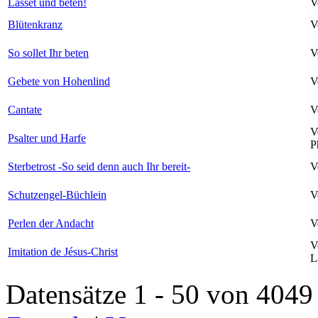
Lasset und beten!
V
Blütenkranz
V
So sollet Ihr beten
V
Gebete von Hohenlind
V
Cantate
V
V
Psalter und Harfe
P
Sterbetrost -So seid denn auch Ihr bereit-
V
Schutzengel-Büchlein
V
Perlen der Andacht
V
V
Imitation de Jésus-Christ
L
Datensätze 1 - 50 von 4