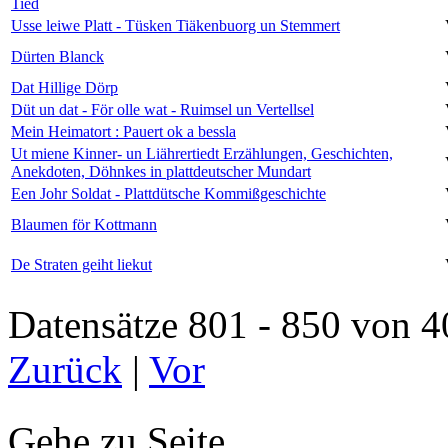
Tied
Usse leiwe Platt - Tüsken Tiäkenbuorg un Stemmert
Dürten Blanck
Dat Hillige Dörp
Düt un dat - För olle wat - Ruimsel un Vertellsel
Mein Heimatort : Pauert ok a bessla
Ut miene Kinner- un Liährertiedt Erzählungen, Geschichten,
Anekdoten, Döhnkes in plattdeutscher Mundart
Een Johr Soldat - Plattdütsche Kommißgeschichte
Blaumen för Kottmann
De Straten geiht liekut
Datensätze 801 - 850 vo
Zurück
|
Vor
Gehe zu Seite