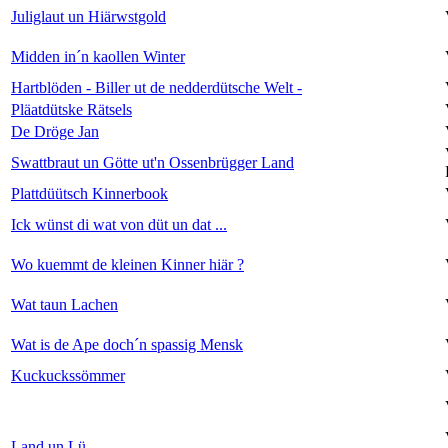
Juliglaut un Hiärwstgold
Midden in´n kaollen Winter
Hartblöden - Biller ut de nedderdütsche Welt -
Pläatdütske Rätsels
De Dröge Jan
Swattbraut un Götte ut'n Ossenbrügger Land
Plattdüütsch Kinnerbook
Ick wünst di wat von düt un dat ...
Wo kuemmt de kleinen Kinner hiär ?
Wat taun Lachen
Wat is de Ape doch´n spassig Mensk
Kuckuckssömmer
Land un Lü