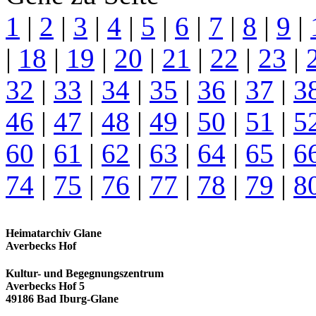
1
|
2
|
3
|
4
|
5
|
6
|
7
|
8
|
9
|
|
18
|
19
|
20
|
21
|
22
|
23
|
32
|
33
|
34
|
35
|
36
|
37
|
3
46
|
47
|
48
|
49
|
50
|
51
|
5
60
|
61
|
62
|
63
|
64
|
65
|
6
74
|
75
|
76
|
77
|
78
|
79
|
8
Heimatarchiv Glane
Averbecks Hof
Kultur- und Begegnungszentrum
Averbecks Hof 5
49186 Bad Iburg-Glane