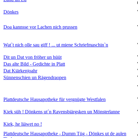
Dönkes
Doa kannsse vor Lachen nich prussen
Wat`t nich olle sau giff ! ... ut miene Schriefmaschin`n
Dit un Dat von fröher un hüüt
Das alte Bild - Gedichte in Platt
Dat Kiärkenjoahr
Sünnenschien un Rägendraopen
Plattdeutsche Hausapotheke für vergnügte Westfalen
Kiek süh ! Dönkens ut´n Ravensbiärgsken un Mönsterlanne
Kiek, he liäwet no !
Plattdeutsche Hausapotheke - Dumm Tüg - Dönkes ut de aulen