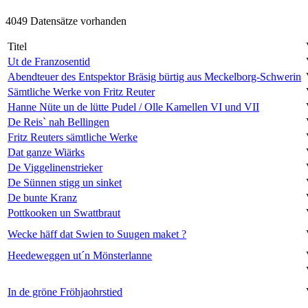
4049 Datensätze vorhanden
Titel
Ut de Franzosentid
Abendteuer des Entspektor Bräsig bürtig aus Meckelborg-Schwerin
Sämtliche Werke von Fritz Reuter
Hanne Nüte un de lütte Pudel / Olle Kamellen VI und VII
De Reis` nah Bellingen
Fritz Reuters sämtliche Werke
Dat ganze Wiärks
De Viggelinenstrieker
De Sünnen stigg un sinket
De bunte Kranz
Pottkooken un Swattbraut
Wecke häff dat Swien to Suugen maket ?
Heedeweggen ut´n Mönsterlanne
In de gröne Fröhjaohrstied